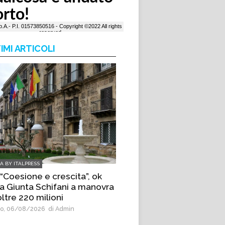
IMI ARTICOLI
IA BY ITALPRESS
 “Coesione e crescita”, ok
la Giunta Schifani a manovra
ltre 220 milioni
o, 06/08/2026
di Admin