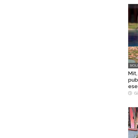
SICIL
Mit,
pub
ese
Str
Gi