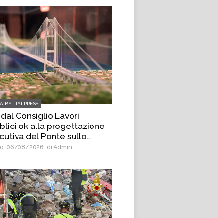
IA BY ITALPRESS
 dal Consiglio Lavori
blici ok alla progettazione
cutiva del Ponte sullo
etto
o, 06/08/2026
di Admin