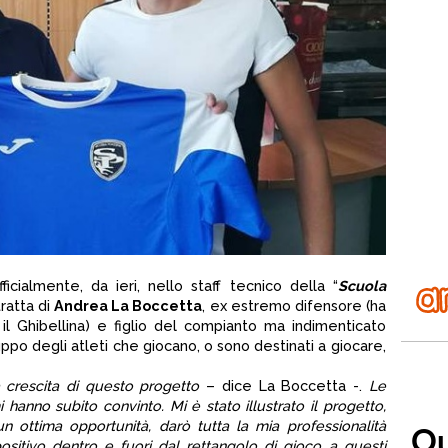
ialmente, da ieri, nello staff tecnico della “
Scuola
tratta di
Andrea La Boccetta
, ex estremo difensore (ha
 il Ghibellina) e figlio del compianto ma indimenticato
luppo degli atleti che giocano, o sono destinati a giocare,
a crescita di questo progetto
– dice La Boccetta -.
Le
i hanno subito convinto. Mi è stato illustrato il progetto,
 ottima opportunità, darò tutta la mia professionalità
ositivo dentro e fuori dal rettangolo di gioco a questi