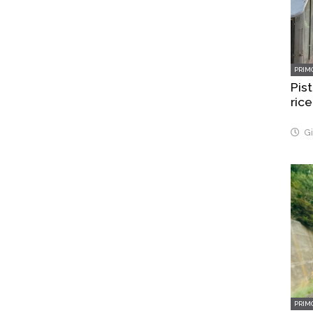
PRIM
Pist
rice
Gi
PRIM