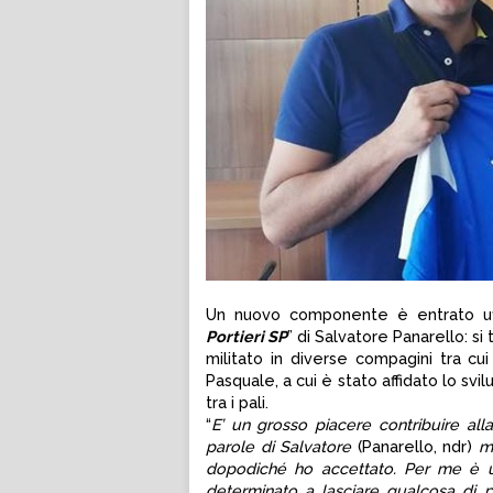
Un nuovo componente è entrato uffic
Portieri SP
” di Salvatore Panarello: si 
militato in diverse compagini tra cui
Pasquale, a cui è stato affidato lo svi
tra i pali.
“
E’ un grosso piacere contribuire all
parole di Salvatore
(Panarello, ndr)
m
dopodiché ho accettato. Per me è un
determinato a lasciare qualcosa di p