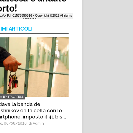
IMI ARTICOLI
IA BY ITALPRESS
dava la banda dei
shnikov dalla cella con lo
rtphone, imposto il 41 bis a
s emergente di Palermo
o, 06/08/2026
di Admin