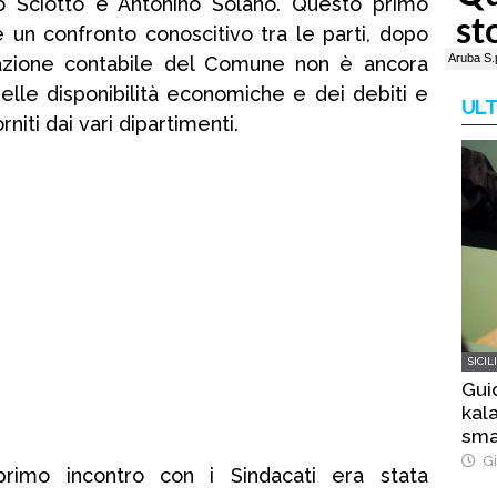
o Sciotto e Antonino Solano. Questo primo
e un confronto conoscitivo tra le parti, dopo
azione contabile del Comune non è ancora
 delle disponibilità economiche e dei debiti e
ULT
rniti dai vari dipartimenti.
SICIL
Gui
kala
sma
bos
Gi
primo incontro con i Sindacati era stata