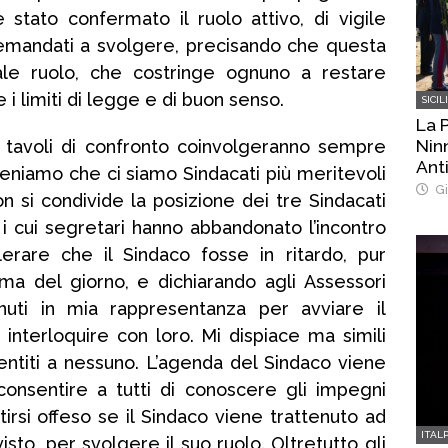
stato confermato il ruolo attivo, di vigile
 demandati a svolgere, precisando che questa
le ruolo, che costringe ognuno a restare
 i limiti di legge e di buon senso.
SICIL
La 
Nin
 tavoli di confronto coinvolgeranno sempre
Anti
iteniamo che ci siamo Sindacati più meritevoli
del
Gi
 non si condivide la posizione dei tre Sindacati
i cui segretari hanno abbandonato l’incontro
erare che il Sindaco fosse in ritardo, pur
a del giorno, e dichiarando agli Assessori
enuti in mia rappresentanza per avviare il
interloquire con loro. Mi dispiace ma simili
ntiti a nessuno. L’agenda del Sindaco viene
consentire a tutti di conoscere gli impegni
irsi offeso se il Sindaco viene trattenuto ad
ITAL
isto, per svolgere il suo ruolo. Oltretutto gli