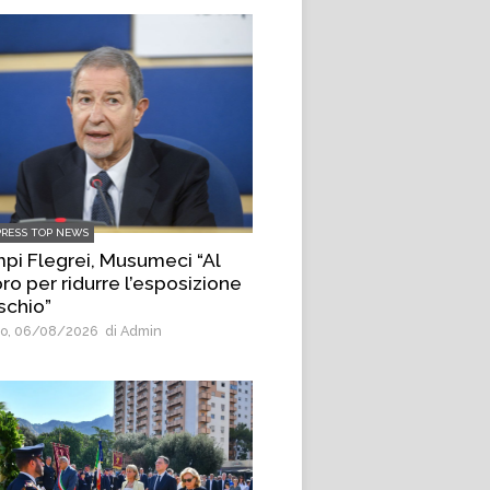
PRESS TOP NEWS
pi Flegrei, Musumeci “Al
ro per ridurre l’esposizione
ischio”
o, 06/08/2026
di Admin