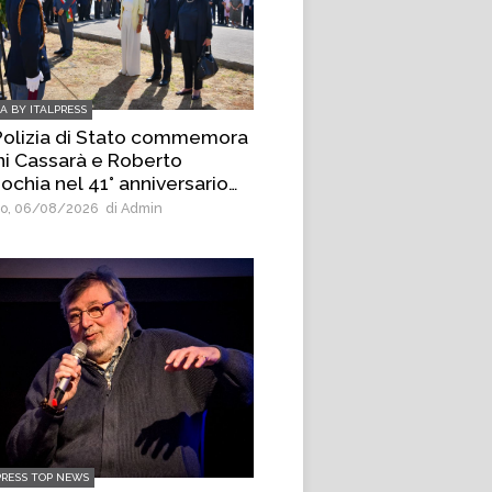
IA BY ITALPRESS
Polizia di Stato commemora
ni Cassarà e Roberto
ochia nel 41° anniversario
la loro uccisione
o, 06/08/2026
di Admin
PRESS TOP NEWS