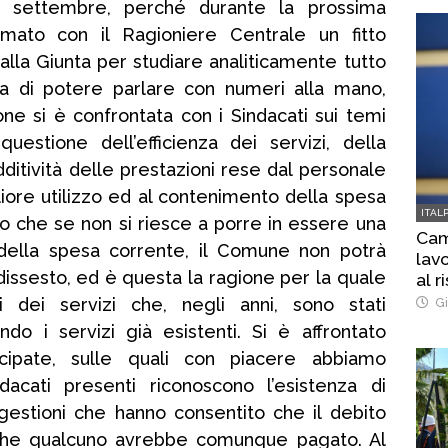
 3 settembre, perché durante la prossima
ato con il Ragioniere Centrale un fitto
 alla Giunta per studiare analiticamente tutto
esa di potere parlare con numeri alla mano,
one si è confrontata con i Sindacati sui temi
questione dell’efficienza dei servizi, della
redditività delle prestazioni rese dal personale
liore utilizzo ed al contenimento della spesa
ITAL
to che se non si riesce a porre in essere una
Cam
 della spesa corrente, il Comune non potrà
lavo
 dissesto, ed è questa la ragione per la quale
al r
ti dei servizi che, negli anni, sono stati
Gi
ndo i servizi già esistenti. Si è affrontato
cipate, sulle quali con piacere abbiamo
dacati presenti riconoscono l’esistenza di
gestioni che hanno consentito che il debito
e che qualcuno avrebbe comunque pagato. Al