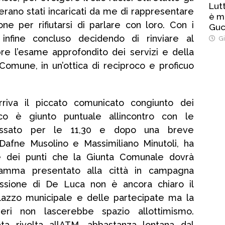
Lut
erano stati incaricati da me di rappresentare
è m
one per rifiutarsi di parlare con loro. Con i
Guc
infine concluso decidendo di rinviare al
Gi
re l’esame approfondito dei servizi e della
Comune, in un’ottica di reciproco e proficuo
riva il piccato comunicato congiunto dei
daco è giunto puntuale allincontro con le
fissato per le 11,30 e dopo una breve
 Dafne Musolino e Massimiliano Minutoli, ha
 dei punti che la Giunta Comunale dovrà
ramma presentato alla città in campagna
ssione di De Luca non è ancora chiaro il
alazzo municipale e delle partecipate ma la
ri non lascerebbe spazio allottimismo.
ta rivolta allATM, abbastanza lontana dal