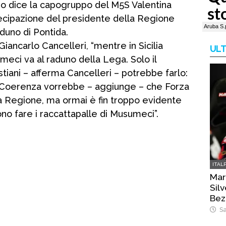
 Lo dice la capogruppo del M5S Valentina
tecipazione del presidente della Regione
aduno di Pontida.
Giancarlo Cancelleri, “mentre in Sicilia
ULT
meci va al raduno della Lega. Solo il
iani – afferma Cancelleri – potrebbe farlo:
 “Coerenza vorrebbe – aggiunge – che Forza
la Regione, ma ormai è fin troppo evidente
no fare i raccattapalle di Musumeci”.
ITAL
Mart
Sil
Bez
Sa