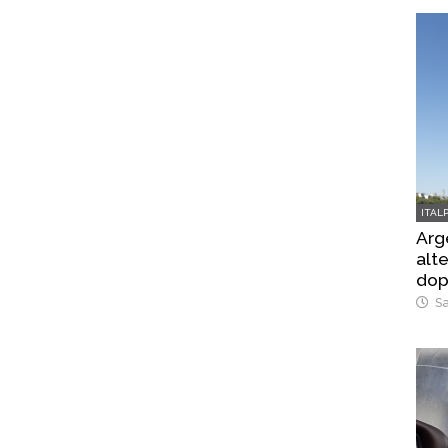
ITAL
Arg
alte
dop
Sa