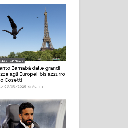
PRESS TOP NEWS
ento Barnabà dalle grandi
zze agli Europei, bis azzurro
o Cosetti
b, 08/08/2026
di Admin