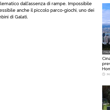
oblematico dall’assenza di rampe. Impossibile
ssibile anche il piccolo parco-giochi, uno dei
ini di Galati.
ITAL
Cina
prev
Hon
Me