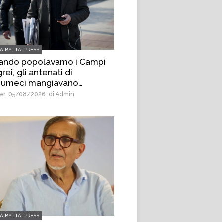
IA BY ITALPRESS
ando popolavamo i Campi
rei, gli antenati di
umeci mangiavano
ane”, è bufera sul deputato
r, 05/08/2026
di Admin
VS Borrelli
IA BY ITALPRESS