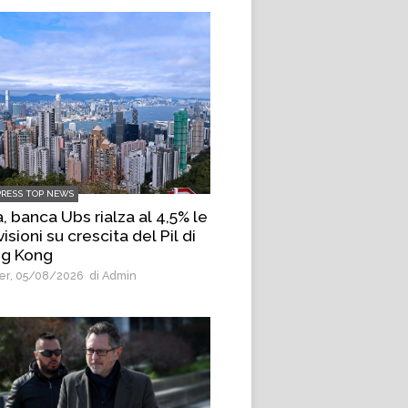
PRESS TOP NEWS
, banca Ubs rialza al 4,5% le
isioni su crescita del Pil di
g Kong
r, 05/08/2026
di Admin