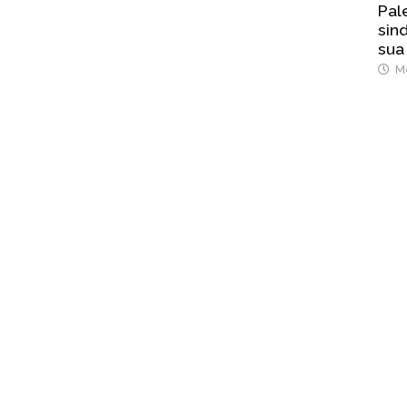
Pal
sind
sua
Me