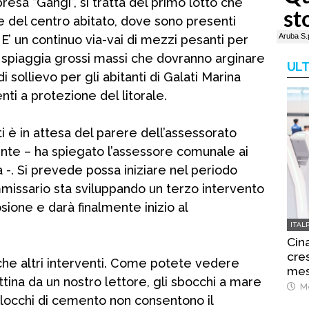
impresa “Gangi”, si tratta del primo lotto che
e del centro abitato, dove sono presenti
. E’ un continuo via-vai di mezzi pesanti per
a spiaggia grossi massi che dovranno arginare
ULT
di sollievo per gli abitanti di Galati Marina
ti a protezione del litorale.
i è in attesa del parere dell’assessorato
ente – ha spiegato l’assessore comunale ai
 -. Si prevede possa iniziare nel periodo
ommissario sta sviluppando un terzo intervento
rosione e darà finalmente inizio al
ITAL
Cina
cre
che altri interventi. Come potete vedere
mes
ttina da un nostro lettore, gli sbocchi a mare
Me
 blocchi di cemento non consentono il