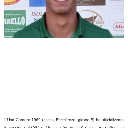
L’Usd Camaro 1969 (calcio, Eccellenza, girone B) ha ufficializzato
le cessione al Città di Messina (in prestito) dell’esterno offensivo