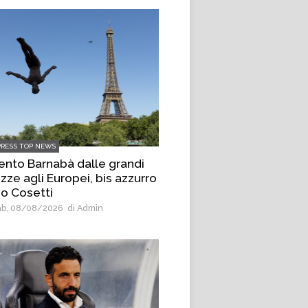
PRESS TOP NEWS
ento Barnabà dalle grandi
zze agli Europei, bis azzurro
o Cosetti
b, 08/08/2026
di Admin