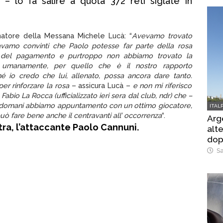
– lo fa salire a quota 372 reti siglate in
enatore della Messana Michele Lucà: “
Avevamo trovato
avamo convinti che Paolo potesse far parte della rosa
 del pagamento e purtroppo non abbiamo trovato la
o umanamente, per quello che è il nostro rapporto
hé io credo che lui, allenato, possa ancora dare tanto.
er rinforzare la rosa
– assicura Lucà –
e non mi riferisco
Fabio La Rocca (ufficializzato ieri sera dal club, ndr) che –
à domani abbiamo appuntamento con un ottimo giocatore,
ITAL
 fare bene anche il centravanti all’ occorrenza
“.
Arg
tra, l’attaccante Paolo Cannuni.
alte
dop
Sa