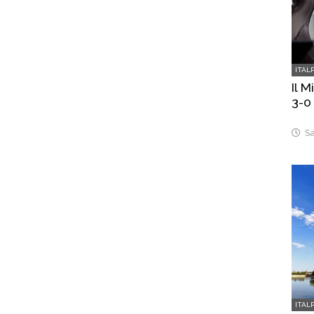
ITAL
Il 
3-0
Sa
ITAL