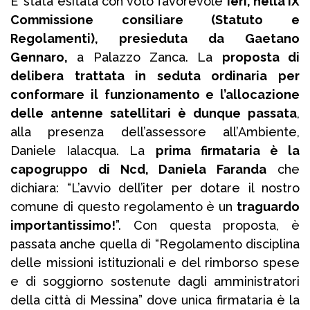
E’ stata esitata con voto favorevole
ieri, nella IX
Commissione consiliare (Statuto e
Regolamenti), presieduta da Gaetano
Gennaro,
a Palazzo Zanca. La
proposta di
delibera trattata in seduta ordinaria per
conformare il funzionamento e l’allocazione
delle antenne satellitari è dunque passata
,
alla presenza dell’assessore all’Ambiente,
Daniele Ialacqua. La
prima firmataria è la
capogruppo di Ncd, Daniela Faranda
che
dichiara: “L’avvio dell’iter per dotare il nostro
comune di questo regolamento è un
traguardo
importantissimo!
”. Con questa proposta, è
passata anche quella di “Regolamento disciplina
delle missioni istituzionali e del rimborso spese
e di soggiorno sostenute dagli amministratori
della città di Messina” dove unica firmataria è la