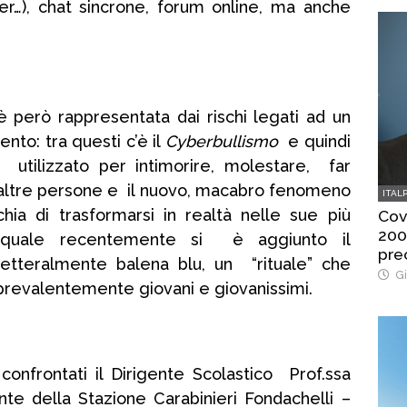
er…), chat sincrone, forum online, ma anche
 è però rappresentata dai rischi legati ad un
nto: tra questi c’è il
Cyberbullismo
e quindi
 utilizzato per intimorire, molestare, far
 altre persone e il nuovo, macabro fenomeno
ITAL
chia di trasformarsi in realtà nelle sue più
Cov
200
 quale recentemente si è aggiunto il
pre
teralmente balena blu, un “rituale” che
Gi
 prevalentemente giovani e giovanissimi.
onfrontati il Dirigente Scolastico Prof.ssa
te della Stazione Carabinieri Fondachelli –