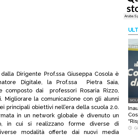
ULT
dalla Dirigente Prof.ssa Giuseppa Cosola è
atore Digitale, la Prof.ssa Pietra Saia,
e composto dai professori Rosaria Rizzo,
i. Migliorare la comunicazione con gli alunni
SICIL
rincipali obiettivi nell’era della scuola 2.0.
Ina
Cost
ormata in un network globale è divenuto un
“Ris
o, in cui si realizzano forme diverse di
Gi
diverse modalità offerte dai nuovi media