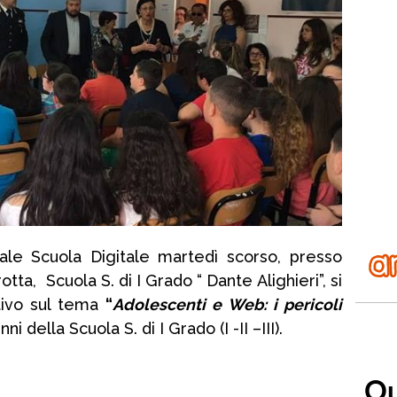
ale Scuola Digitale martedì scorso, presso
tta, Scuola S. di I Grado “ Dante Alighieri”, si
tivo sul tema
“
Adolescenti e Web: i pericoli
unni della Scuola S. di I Grado (I -II –III).