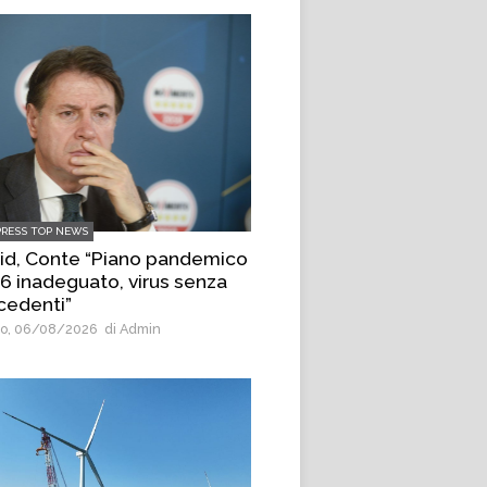
PRESS TOP NEWS
id, Conte “Piano pandemico
6 inadeguato, virus senza
cedenti”
o, 06/08/2026
di Admin