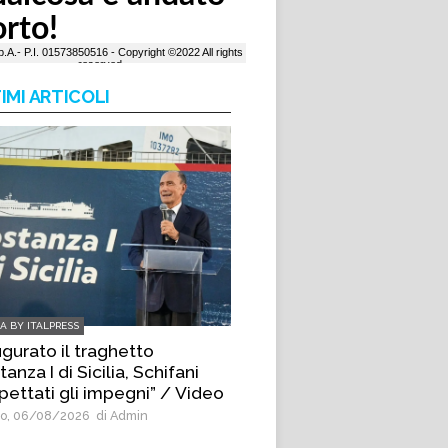
IMI ARTICOLI
IA BY ITALPRESS
ugurato il traghetto
anza I di Sicilia, Schifani
pettati gli impegni” / Video
o, 06/08/2026
di Admin