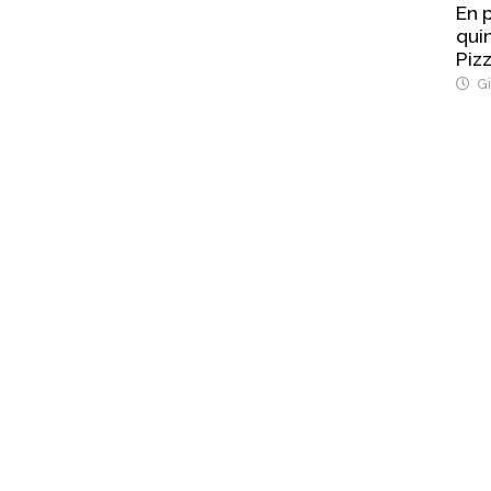
En p
quin
Pizz
Gi