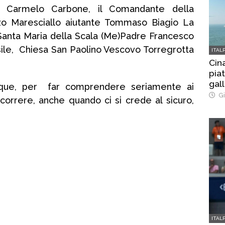
te Carmelo Carbone, il Comandante della
zzo Maresciallo aiutante Tommaso Biagio La
 Santa Maria della Scala (Me)Padre Francesco
ile, Chiesa San Paolino Vescovo Torregrotta
ITAL
Cina
pia
gal
nque, per far comprendere seriamente ai
Gi
ncorrere, anche quando ci si crede al sicuro,
ITAL