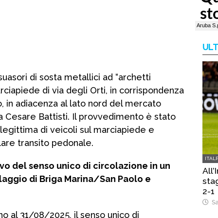
ULT
suasori di sosta metallici ad “archetti
rciapiede di via degli Orti, in corrispondenza
o, in adiacenza al lato nord del mercato
 Cesare Battisti. Il provvedimento è stato
llegittima di veicoli sul marciapiede e
lare transito pedonale.
ITAL
ivo del senso unico di circolazione in un
All’
illaggio di Briga Marina/San Paolo e
sta
2-1
Sa
sino al 31/08/2025, il senso unico di