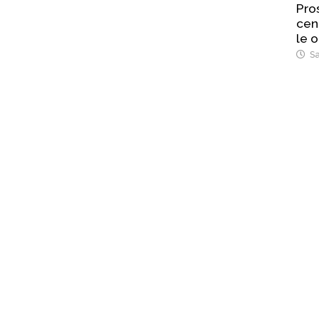
Pro
cen
le o
Sa