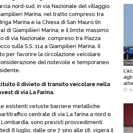
arcia nord-sud, in via Nazionale del villaggio
ampilieri Marina, nel tratto compreso tra
Briga Marina e la Chiesa di San Mauro (in
) di Giampilieri Marina; e il limite massimo
tto di via Nazionale, compreso tra Piazza
co sulla S.S. 114 a Giampilieri Marina. Il
 per favorire la circolazione veicolare
n considerazione del notevole e temporaneo
ITAL
sidente.
L’az
agli
alt
ituito il divieto di transito veicolare nella
Sa
vest di via La Farina.
lle esistenti vetuste barriere metalliche
rtitraffico centrale di via La farina a nord e
a Lombardia, sono previsti provvedimenti
edì 8 luglio, dalle ore 7 sino alle 18, vigerà il