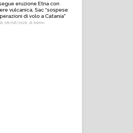
segue eruzione Etna con
ere vulcanica, Sac “sospese
perazioni di volo a Catania”
b, 08/08/2026
di Admin