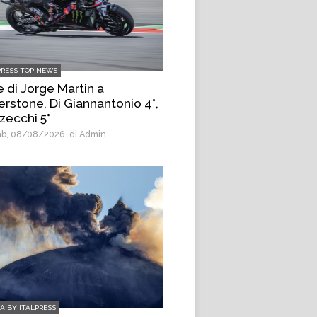
PRESS TOP NEWS
e di Jorge Martin a
erstone, Di Giannantonio 4°,
zecchi 5°
b, 08/08/2026
di Admin
IA BY ITALPRESS