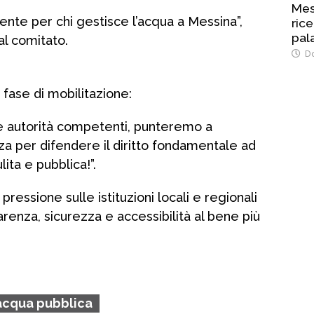
Mes
ente per chi gestisce l’acqua a Messina”,
ric
pala
l comitato.
del
Do
 fase di mobilitazione:
 le autorità competenti, punteremo a
nza per difendere il diritto fondamentale ad
ita e pubblica!”.
 pressione sulle istituzioni locali e regionali
arenza, sicurezza e accessibilità al bene più
acqua pubblica