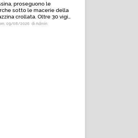
sina, proseguono le
erche sotto le macerie della
zzina crollata. Oltre 30 vigili
 fuoco impegnati
m, 09/08/2026
di Admin