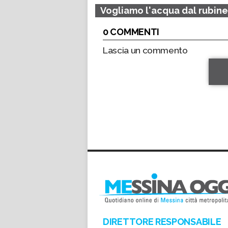
Vogliamo l'acqua dal rubin
0 COMMENTI
Lascia un commento
*
*
DIRETTORE RESPONSABILE