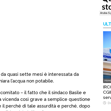
ULT
, da quasi sette mesi è interessata da
iara l’acqua non potabile.
PRIM
IRC
CGIL
l comitato – il fatto che il sindaco Basile e
ser
na vicenda così grave a semplice questione
Do
e il perché di tale assurdità e perché, dopo