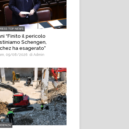
PRESS TOP NEWS
ni “Finito il pericolo
ristiniamo Schengen,
chez ha esagerato”
m, 09/08/2026
di Admin
VIDENZA