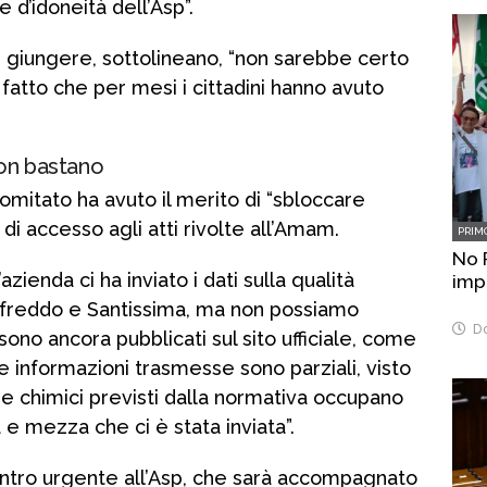
e d’idoneità dell’Asp”.
giungere, sottolineano, “non sarebbe certo
fatto che per mesi i cittadini hanno avuto
 non bastano
 comitato ha avuto il merito di “sbloccare
di accesso agli atti rivolte all’Amam.
PRIM
No 
azienda ci ha inviato i dati sulla qualità
imp
mefreddo e Santissima, ma non possiamo
Do
n sono ancora pubblicati sul sito ufficiale, come
e informazioni trasmesse sono parziali, visto
 e chimici previsti dalla normativa occupano
 e mezza che ci è stata inviata”.
contro urgente all’Asp, che sarà accompagnato