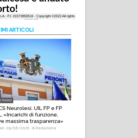
IMI ARTICOLI
O PIANO
CS Neurolesi, UIL FP e FP
 «Incarichi di funzione,
ve massima trasparenza»
m, 09/08/2026
di Redazione