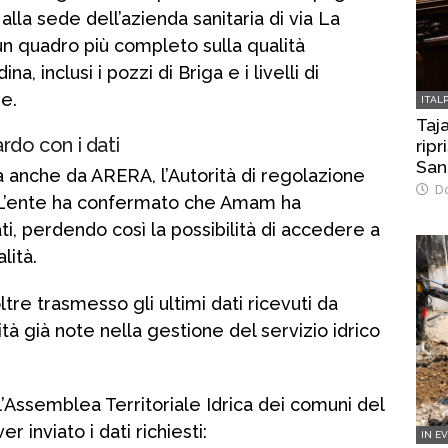
 alla sede dell’azienda sanitaria di via La
 un quadro più completo sulla qualità
na, inclusi i pozzi di Briga e i livelli di
e.
ITAL
Taja
rdo con i dati
rip
San
ta anche da ARERA, l’Autorità di regolazione
Do
. L’ente ha confermato che Amam ha
ati, perdendo così la possibilità di accedere a
lità.
tre trasmesso gli ultimi dati ricevuti da
à già note nella gestione del servizio idrico
l’Assemblea Territoriale Idrica dei comuni del
r inviato i dati richiesti:
IN E