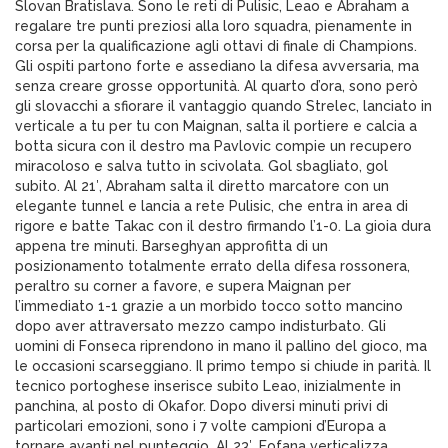
Slovan Bratislava. Sono le reti di Pulisic, Leao e Abraham a
regalare tre punti preziosi alla loro squadra, pienamente in
corsa per la qualificazione agli ottavi di finale di Champions.
Gli ospiti partono forte e assediano la difesa avversaria, ma
senza creare grosse opportunità. Al quarto d’ora, sono però
gli slovacchi a sfiorare il vantaggio quando Strelec, lanciato in
verticale a tu per tu con Maignan, salta il portiere e calcia a
botta sicura con il destro ma Pavlovic compie un recupero
miracoloso e salva tutto in scivolata. Gol sbagliato, gol
subito. Al 21′, Abraham salta il diretto marcatore con un
elegante tunnel e lancia a rete Pulisic, che entra in area di
rigore e batte Takac con il destro firmando l’1-0. La gioia dura
appena tre minuti. Barseghyan approfitta di un
posizionamento totalmente errato della difesa rossonera,
peraltro su corner a favore, e supera Maignan per
l’immediato 1-1 grazie a un morbido tocco sotto mancino
dopo aver attraversato mezzo campo indisturbato. Gli
uomini di Fonseca riprendono in mano il pallino del gioco, ma
le occasioni scarseggiano. Il primo tempo si chiude in parità. Il
tecnico portoghese inserisce subito Leao, inizialmente in
panchina, al posto di Okafor. Dopo diversi minuti privi di
particolari emozioni, sono i 7 volte campioni d’Europa a
tornare avanti nel punteggio. Al 23′, Fofana verticalizza