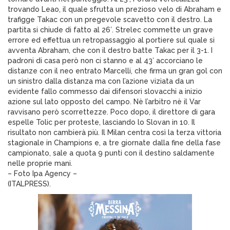
trovando Leao, il quale sfrutta un prezioso velo di Abraham e
trafigge Takac con un pregevole scavetto con il destro. La
partita si chiude di fatto al 26′. Strelec commette un grave
errore ed effettua un retropassaggio al portiere sul quale si
avventa Abraham, che con il destro batte Takac per il 3-1. I
padroni di casa però non ci stanno e al 43′ accorciano le
distanze con il neo entrato Marcelli, che firma un gran gol con
un sinistro dalla distanza ma con l’azione viziata da un
evidente fallo commesso dai difensori slovacchi a inizio
azione sul lato opposto del campo. Nè l’arbitro nè il Var
ravvisano però scorrettezze. Poco dopo, il direttore di gara
espelle Tolic per proteste, lasciando lo Slovan in 10. Il
risultato non cambierà più. Il Milan centra così la terza vittoria
stagionale in Champions e, a tre giornate dalla fine della fase
campionato, sale a quota 9 punti con il destino saldamente
nelle proprie mani.
– Foto Ipa Agency –
(ITALPRESS).