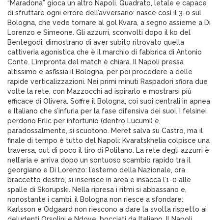
“Maradona” gioca un altro Napoli. Quadrato, letale e capace
di sfruttare ogni errore dell’avversario: nasce così il 3-0 sul
Bologna, che vede tornare al gol Kvara, a segno assieme a Di
Lorenzo e Simeone. Gli azzurri, sconvolti dopo il ko del
Bentegodi, dimostrano di aver subito ritrovato quella
cattiveria agonistica che è il marchio di fabbrica di Antonio
Conte. L’impronta del match è chiara. Il Napoli pressa
altissimo e asfissia il Bologna, per poi procedere a delle
rapide verticalizzazioni. Nei primi minuti Raspadori sfiora due
volte la rete, con Mazzocchi ad ispirarlo e mostrarsi più
efficace di Olivera. Soffre il Bologna, coi suoi centrali in apnea
e Italiano che s’infuria per la fase difensiva dei suoi. I felsinei
perdono Erlic per infortunio (dentro Lucumì) e,
paradossalmente, si scuotono. Meret salva su Castro, ma il
finale di tempo è tutto del Napoli: Kvaratskhelia colpisce una
traversa, out di poco il tiro di Politano. La rete degli azzurri è
nell’aria e arriva dopo un sontuoso scambio rapido tra il
georgiano e Di Lorenzo: l’esterno della Nazionale, ora
braccetto destro, si inserisce in area e insacca l’1-0 alle
spalle di Skorupski. Nella ripresa i ritmi si abbassano e,
nonostante i cambi, il Bologna non riesce a sfondare:
Karlsson e Odgaard non riescono a dare la svolta rispetto ai
deludenti Orsolini e Ndoye, bocciati da Italiano. Il Napoli