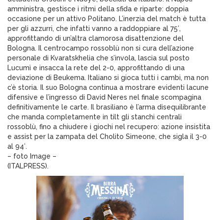
amministra, gestisce i ritmi della sfida e riparte: doppia
occasione per un attivo Politano. L’inerzia del match è tutta
per gli azzurri, che infatti vanno a raddoppiare al 75′,
approfittando di un’altra clamorosa disattenzione del
Bologna. Il centrocampo rossoblù non si cura dell’azione
personale di Kvaratskhelia che s’invola, lascia sul posto
Lucumì e insacca la rete del 2-0, approfittando di una
deviazione di Beukema. Italiano si gioca tutti i cambi, ma non
c’è storia. Il suo Bologna continua a mostrare evidenti lacune
difensive e l’ingresso di David Neres nel finale scompagina
definitivamente le carte. Il brasiliano è l’arma disequilibrante
che manda completamente in tilt gli stanchi centrali
rossoblù, fino a chiudere i giochi nel recupero: azione insistita
e assist per la zampata del Cholito Simeone, che sigla il 3-0
al 94′.
– foto Image –
(ITALPRESS).