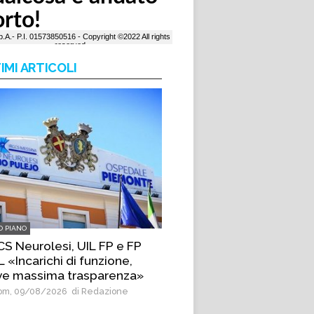
IMI ARTICOLI
O PIANO
CS Neurolesi, UIL FP e FP
 «Incarichi di funzione,
ve massima trasparenza»
m, 09/08/2026
di Redazione