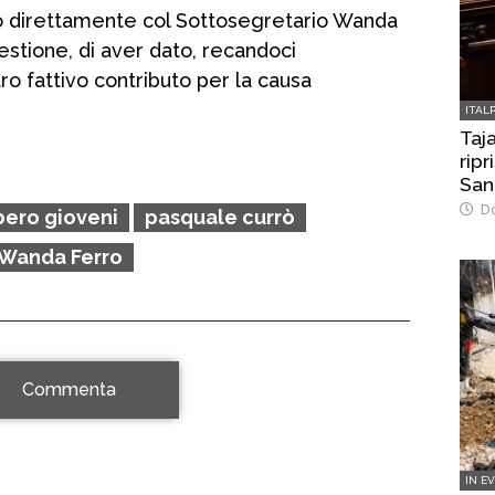
to direttamente col Sottosegretario Wanda
estione, di aver dato, recandoci
tro fattivo contributo per la causa
ITAL
Taja
rip
San
Do
bero gioveni
pasquale currò
Wanda Ferro
Commenta
IN E