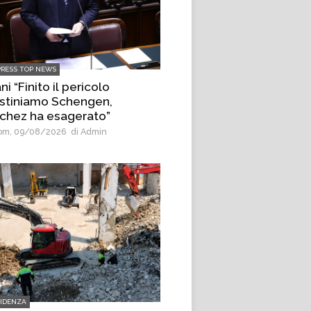
PRESS TOP NEWS
ni “Finito il pericolo
ristiniamo Schengen,
chez ha esagerato”
m, 09/08/2026
di Admin
VIDENZA