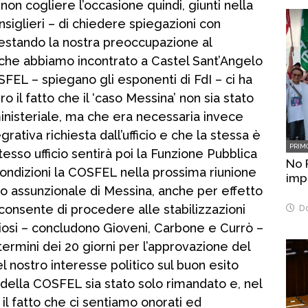
n cogliere l’occasione quindi, giunti nella
nsiglieri – di chiedere spiegazioni con
festando la nostra preoccupazione al
che abbiamo incontrato a Castel Sant’Angelo
SFEL – spiegano gli esponenti di FdI – ci ha
o il fatto che il ‘caso Messina’ non sia stato
nisteriale, ma che era necessaria invece
ativa richiesta dall’ufficio e che la stessa è
PRIM
esso ufficio sentirà poi la Funzione Pubblica
No 
ondizioni la COSFEL nella prossima riunione
imp
no assunzionale di Messina, anche per effetto
consente di procedere alle stabilizzazioni
Do
uciosi – concludono Gioveni, Carbone e Currò –
termini dei 20 giorni per l’approvazione del
 nostro interesse politico sul buon esito
a della COSFEL sia stato solo rimandato e, nel
il fatto che ci sentiamo onorati ed