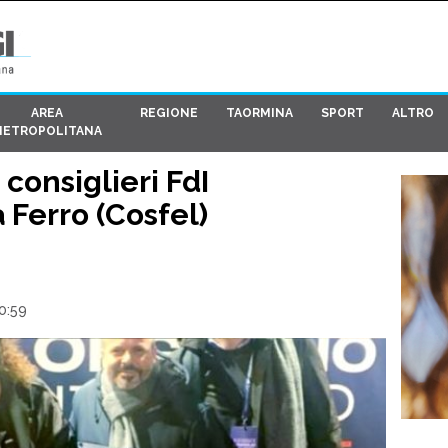
AREA
REGIONE
TAORMINA
SPORT
ALTRO
METROPOLITANA
 consiglieri FdI
Ferro (Cosfel)
0:59