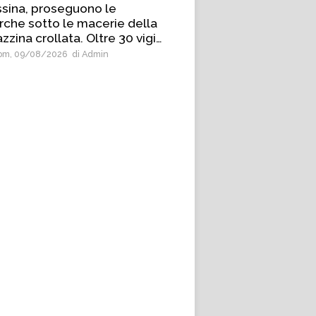
sina, proseguono le
erche sotto le macerie della
zzina crollata. Oltre 30 vigili
 fuoco impegnati
m, 09/08/2026
di Admin